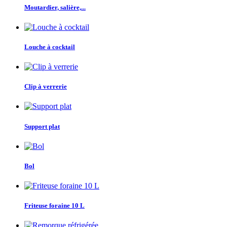
Moutardier, salière,...
Louche à cocktail
Clip à verrerie
Support plat
Bol
Friteuse foraine 10 L